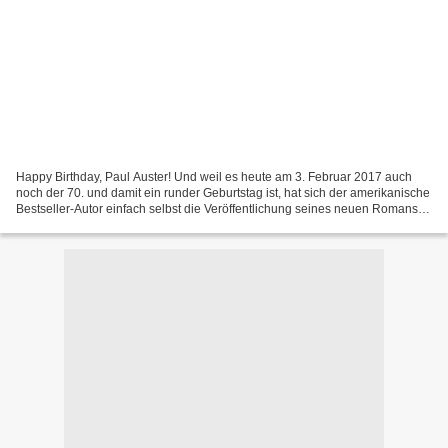
Happy Birthday, Paul Auster! Und weil es heute am 3. Februar 2017 auch
noch der 70. und damit ein runder Geburtstag ist, hat sich der amerikanische
Bestseller-Autor einfach selbst die Veröffentlichung seines neuen Romans '4
3 2 1' zum Geschenk gemacht....