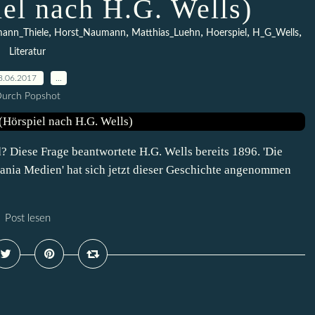
el nach H.G. Wells)
,
,
,
,
,
mann_Thiele
Horst_Naumann
Matthias_Luehn
Hoerspiel
H_G_Wells
Literatur
8.06.2017
…
urch Popshot
? Diese Frage beantwortete H.G. Wells bereits 1896. 'Die
itania Medien' hat sich jetzt dieser Geschichte angenommen
Post lesen