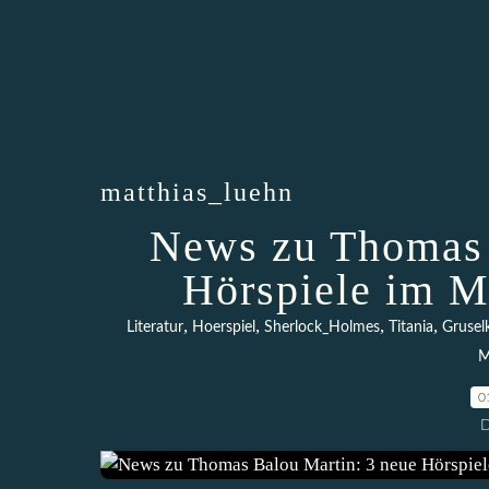
matthias_luehn
News zu Thomas 
Hörspiele im M
,
,
,
,
Literatur
Hoerspiel
Sherlock_Holmes
Titania
Grusel
M
0
D