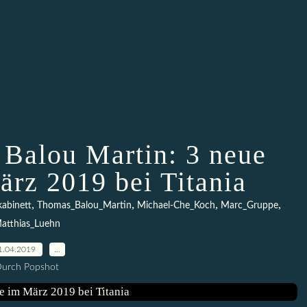
Balou Martin: 3 neue
ärz 2019 bei Titania
,
,
,
,
kabinett
Thomas_Balou_Martin
Michael-Che_Koch
Marc_Gruppe
atthias_Luehn
1.04.2019
…
urch Popshot