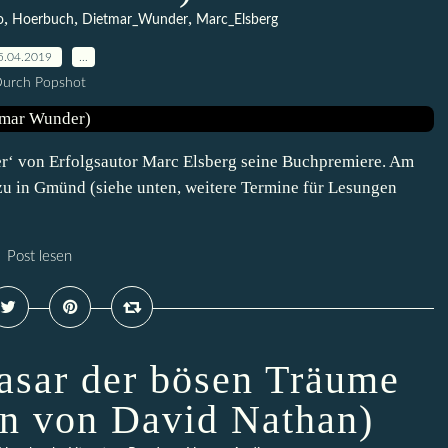
,
,
,
o
Hoerbuch
Dietmar_Wunder
Marc_Elsberg
5.04.2019
…
urch Popshot
ier‘ von Erfolgsautor Marc Elsberg seine Buchpremiere. Am
azu in Gmünd (siehe unten, weitere Termine für Lesungen
Post lesen
asar der bösen Träume
n von David Nathan)