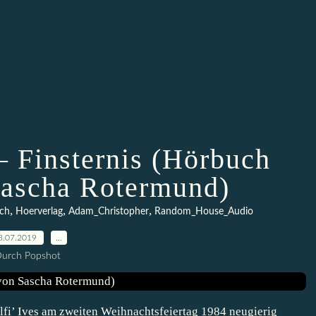
– Finsternis (Hörbuch
Sascha Rotermund)
,
,
,
ch
Hoerverlag
Adam_Christopher
Random_House_Audio
3.07.2019
…
urch Popshot
Elfi’ Ives am zweiten Weihnachtsfeiertag 1984 neugierig