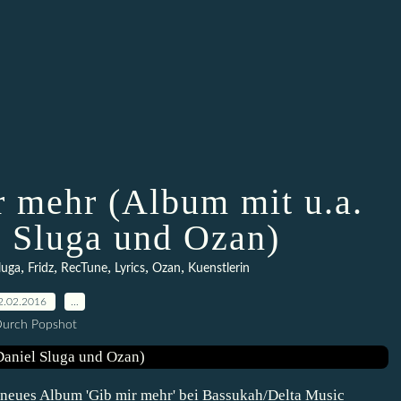
r mehr (Album mit u.a.
l Sluga und Ozan)
,
,
,
,
,
luga
Fridz
RecTune
Lyrics
Ozan
Kuenstlerin
2.02.2016
…
urch Popshot
 neues Album 'Gib mir mehr' bei Bassukah/Delta Music