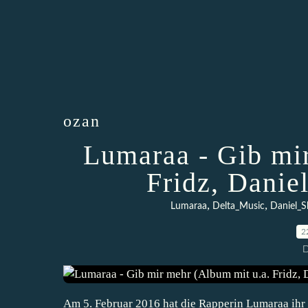
ozan
Lumaraa - Gib mi
Fridz, Danie
,
,
Lumaraa
Delta_Music
Daniel_S
2
D
Am 5. Februar 2016 hat die Rapperin Lumaraa ihr