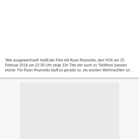
'Wie ausgewechselt' heißt der Film mit Ryan Reynolds, den VOX am 25.
Februar 2016 um 22:30 Uhr zeigt. Ein Titel der auch zu 'Self/less' passen
würde. Für Ryan Reynolds läuft es gerade so, als würden Weihnachten und
Ostern zusammenfallen: Mit 'Deadpool'...