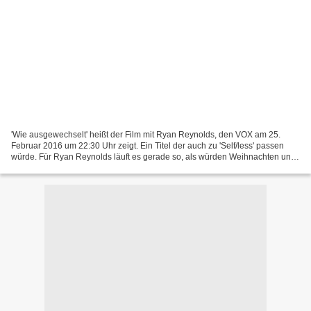
'Wie ausgewechselt' heißt der Film mit Ryan Reynolds, den VOX am 25.
Februar 2016 um 22:30 Uhr zeigt. Ein Titel der auch zu 'Self/less' passen
würde. Für Ryan Reynolds läuft es gerade so, als würden Weihnachten und
Ostern zusammenfallen: Mit 'Deadpool'...