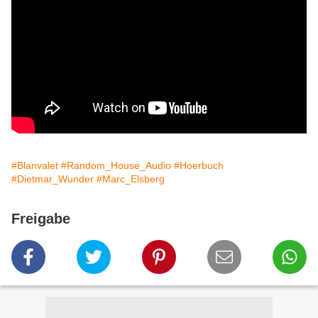
#Blanvalet
#Random_House_Audio
#Hoerbuch
#Dietmar_Wunder
#Marc_Elsberg
Freigabe