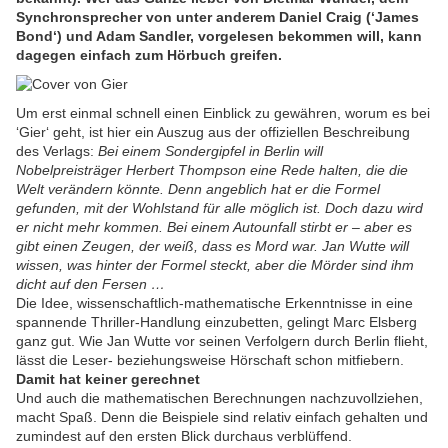
Synchronsprecher von unter anderem Daniel Craig (‘James
Bond‘) und Adam Sandler, vorgelesen bekommen will, kann
dagegen einfach zum Hörbuch greifen.
Um erst einmal schnell einen Einblick zu gewähren, worum es bei
‘Gier‘ geht, ist hier ein Auszug aus der offiziellen Beschreibung
des Verlags:
Bei einem Sondergipfel in Berlin will
Nobelpreisträger Herbert Thompson eine Rede halten, die die
Welt verändern könnte. Denn angeblich hat er die Formel
gefunden, mit der Wohlstand für alle möglich ist. Doch dazu wird
er nicht mehr kommen. Bei einem Autounfall stirbt er – aber es
gibt einen Zeugen, der weiß, dass es Mord war. Jan Wutte will
wissen, was hinter der Formel steckt, aber die Mörder sind ihm
dicht auf den Fersen …
Die Idee, wissenschaftlich-mathematische Erkenntnisse in eine
spannende Thriller-Handlung einzubetten, gelingt Marc Elsberg
ganz gut. Wie Jan Wutte vor seinen Verfolgern durch Berlin flieht,
lässt die Leser- beziehungsweise Hörschaft schon mitfiebern.
Damit hat keiner gerechnet
Und auch die mathematischen Berechnungen nachzuvollziehen,
macht Spaß. Denn die Beispiele sind relativ einfach gehalten und
zumindest auf den ersten Blick durchaus verblüffend.