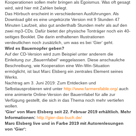
Kooperationen sollen mehr bringen als Egoismus. Was oft gesagt
wird, wird hier mit Zahlen belegt.
Das Hörbuch erscheint in verschiedenen Ausführungen. Als
Download gibt es eine ungekürzte Version mit 9 Stunden 47
Minuten Laufzeit, also gut anderthalb Stunden mehr als auf den
zwei mp3-CDs. Dafür bietet der physische Tonträger noch ein 40-
seitiges Booklet. Die darin enthaltenen Illustrationen
verdeutlichen noch zusätzlich, um was es bei ‘Gier‘ geht.
Wird es Bauernopfer geben?
Auf der CD-Version wird zum Beispiel unter anderem die
Einleitung zur „Bauernfabel“ weggelassen. Diese anschauliche
Beschreibung, wie Kooperation eine Win-Win-Situation
ermöglicht, ist laut Marc Elsberg ein zentrales Element seines
Werks.
Nachtrag am 3. Juni 2019: Zum Entdecken und
Selbstausprobieren wird unter
http://www.farmersfable.org/
auch
eine animierte Online-Version der Bauernfabel für alle zur
Verfügung gestellt, die sich in das Thema noch mehr vertiefen
wollen.
‘Gier‘ von Marc Elsberg seit 22. Februar 2019 erhältlich. Mehr
Informationen:
http://gier-das-buch.de/
Marc Elsberg live und in Farbe 2019 mit Autorenlesungen
von ‘Gier‘: