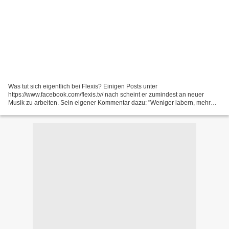
Was tut sich eigentlich bei Flexis? Einigen Posts unter
https://www.facebook.com/flexis.tv/ nach scheint er zumindest an neuer
Musik zu arbeiten. Sein eigener Kommentar dazu: "Weniger labern, mehr
produzieren." Wie damals im Januar 2013 in der Kritik...