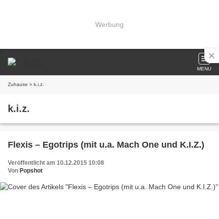
Werbung
MENU
Zuhause
» k.i.z.
k.i.z.
Flexis – Egotrips (mit u.a. Mach One und K.I.Z.)
Veröffentlicht am 10.12.2015 10:08
Von
Popshot