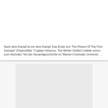
Nach dem Kampf ist vor dem Kampf: Das Ende von 'The Return Of The First
Avenger' (Originaltitel: 'Captain America: The Winter Soldier') leitete schon
zum nächsten Teil der Gesamtgeschichte im 'Marvel Cinematic Universe'.
Und so ziehen The Avengers los,...