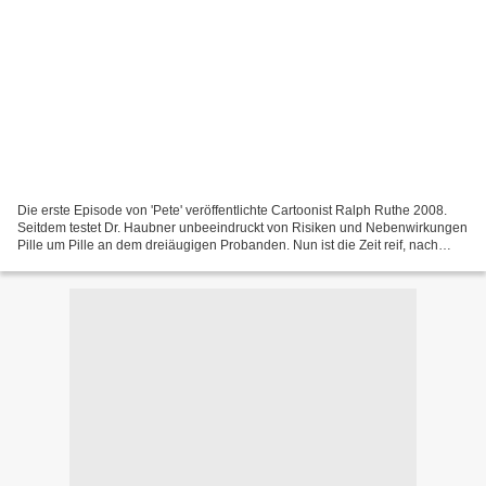
Die erste Episode von 'Pete' veröffentlichte Cartoonist Ralph Ruthe 2008.
Seitdem testet Dr. Haubner unbeeindruckt von Risiken und Nebenwirkungen
Pille um Pille an dem dreiäugigen Probanden. Nun ist die Zeit reif, nach
sieben Jahren mal eine Gesamtschau...