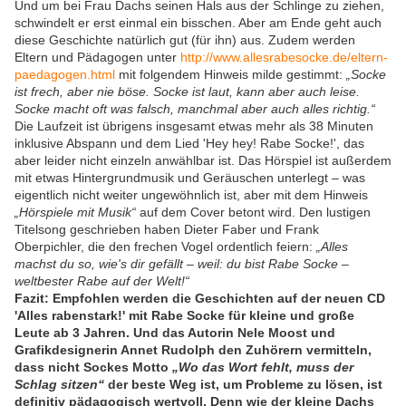
Und um bei Frau Dachs seinen Hals aus der Schlinge zu ziehen,
schwindelt er erst einmal ein bisschen. Aber am Ende geht auch
diese Geschichte natürlich gut (für ihn) aus. Zudem werden
Eltern und Pädagogen unter
http://www.allesrabesocke.de/eltern-
paedagogen.html
mit folgendem Hinweis milde gestimmt:
„Socke
ist frech, aber nie böse. Socke ist laut, kann aber auch leise.
Socke macht oft was falsch, manchmal aber auch alles richtig.“
Die Laufzeit ist übrigens insgesamt etwas mehr als 38 Minuten
inklusive Abspann und dem Lied 'Hey hey! Rabe Socke!', das
aber leider nicht einzeln anwählbar ist. Das Hörspiel ist außerdem
mit etwas Hintergrundmusik und Geräuschen unterlegt – was
eigentlich nicht weiter ungewöhnlich ist, aber mit dem Hinweis
„Hörspiele mit Musik“
auf dem Cover betont wird. Den lustigen
Titelsong geschrieben haben Dieter Faber und Frank
Oberpichler, die den frechen Vogel ordentlich feiern:
„Alles
machst du so, wie's dir gefällt – weil: du bist Rabe Socke –
weltbester Rabe auf der Welt!“
Fazit: Empfohlen werden die Geschichten auf der neuen CD
'Alles rabenstark!' mit Rabe Socke für kleine und große
Leute ab 3 Jahren. Und das Autorin Nele Moost und
Grafikdesignerin Annet Rudolph den Zuhörern vermitteln,
dass nicht Sockes Motto
„Wo das Wort fehlt, muss der
Schlag sitzen“
der beste Weg ist, um Probleme zu lösen, ist
definitiv pädagogisch wertvoll. Denn wie der kleine Dachs