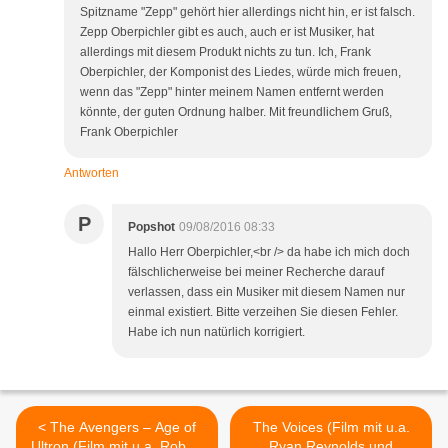
Spitzname "Zepp" gehört hier allerdings nicht hin, er ist falsch.
Zepp Oberpichler gibt es auch, auch er ist Musiker, hat
allerdings mit diesem Produkt nichts zu tun. Ich, Frank
Oberpichler, der Komponist des Liedes, würde mich freuen,
wenn das "Zepp" hinter meinem Namen entfernt werden
könnte, der guten Ordnung halber. Mit freundlichem Gruß,
Frank Oberpichler
Antworten
P
Popshot
09/08/2016 08:33
Hallo Herr Oberpichler,<br /> da habe ich mich doch
fälschlicherweise bei meiner Recherche darauf
verlassen, dass ein Musiker mit diesem Namen nur
einmal existiert. Bitte verzeihen Sie diesen Fehler.
Habe ich nun natürlich korrigiert.
< The Avengers – Age of
The Voices (Film mit u.a.
Ultron (Film mit u.a. Robert
Ryan Reynolds und