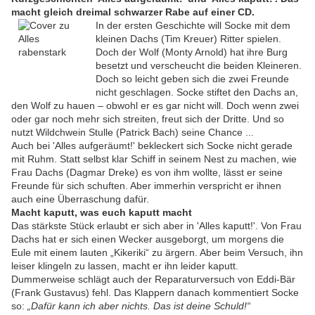
macht gleich dreimal schwarzer Rabe auf einer CD.
In der ersten Geschichte will Socke mit dem
kleinen Dachs (Tim Kreuer) Ritter spielen.
Doch der Wolf (Monty Arnold) hat ihre Burg
besetzt und verscheucht die beiden Kleineren.
Doch so leicht geben sich die zwei Freunde
nicht geschlagen. Socke stiftet den Dachs an,
den Wolf zu hauen – obwohl er es gar nicht will. Doch wenn zwei
oder gar noch mehr sich streiten, freut sich der Dritte. Und so
nutzt Wildchwein Stulle (Patrick Bach) seine Chance ...
Auch bei 'Alles aufgeräumt!' bekleckert sich Socke nicht gerade
mit Ruhm. Statt selbst klar Schiff in seinem Nest zu machen, wie
Frau Dachs (Dagmar Dreke) es von ihm wollte, lässt er seine
Freunde für sich schuften. Aber immerhin verspricht er ihnen
auch eine Überraschung dafür.
Macht kaputt, was euch kaputt macht
Das stärkste Stück erlaubt er sich aber in 'Alles kaputt!'. Von Frau
Dachs hat er sich einen Wecker ausgeborgt, um morgens die
Eule mit einem lauten „Kikeriki“ zu ärgern. Aber beim Versuch, ihn
leiser klingeln zu lassen, macht er ihn leider kaputt.
Dummerweise schlägt auch der Reparaturversuch von Eddi-Bär
(Frank Gustavus) fehl. Das Klappern danach kommentiert Socke
so:
„Dafür kann ich aber nichts. Das ist deine Schuld!“