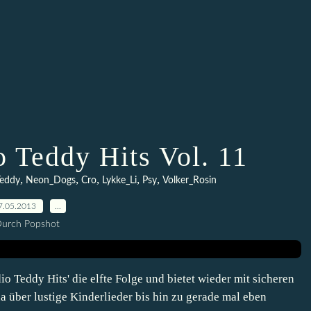
o Teddy Hits Vol. 11
,
,
,
,
,
Teddy
Neon_Dogs
Cro
Lykke_Li
Psy
Volker_Rosin
7.05.2013
…
urch Popshot
o Teddy Hits' die elfte Folge und bietet wieder mit sicheren
ber lustige Kinderlieder bis hin zu gerade mal eben