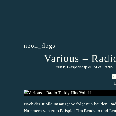
neon_dogs
Various – Radi
,
,
,
Musik
Glasperlenspiel
Lyrics
Radio_
0
D
Nach der Jubiläumsausgabe folgt nun bei den 'Radi
Nummern von zum Beispiel Tim Bendzko und Lena ü