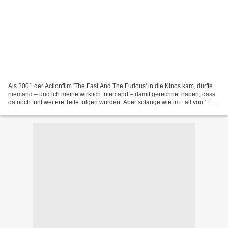
Als 2001 der Actionfilm 'The Fast And The Furious' in die Kinos kam, dürfte
niemand – und ich meine wirklich: niemand – damit gerechnet haben, dass
da noch fünf weitere Teile folgen würden. Aber solange wie im Fall von ' Fast
And Furious 6' ein sehr unterhaltsamer...