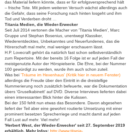
das Material liefern könnte, dass er für erfolgsversprechend hält
– frische Tote. Mit jedem weiteren Versuch wächst allerdings auch
die Gefahr, dass seine Forschung nach hinten losgeht und ihm
Tod und Verderben droht …
Titania Medien, die Wieder-Erwecker
Seit Juli 2014 vertonen die Macher von 'Titania Medien', Marc
Gruppe und Stephan Bosenius, unentwegt Klassiker,
Wiederentdecktes, Unbekanntes und Neuerfundenes, das die
Hörerschaft mal mehr, mal weniger erschauern lässt.
H.P. Lovecraft gehört da natürlich fast schon selbstverständlich
zum Repertoire. Mit der bereits 16 Folge ist er auf jeden Fall der
meistgenutzte Autor der Hörspielserie. Die Ehre, bei der Nummer
100 gewürdigt zu werden, wurde ihm auch schon zuteil.
Was bei
'Träume im Hexenhaus' (Kritik hier in neuem Fenster)
allerdings die Freude über den Eintritt in die dreistellige
Nummerierung noch zusätzlich befeuerte, war die Dokumentation
übers 'Gruselkabinett' auf DVD. Diverse Interviews lieferten dabei
einen interessanten Blick hinter die Kulissen.
Bei der 150 fehlt nun etwas das Besondere. Davon abgesehen
liefert der Teil aber eine gewohnt routierte Umsetzung mit einer
prominent besetzen Sprecherriege und macht damit auf jeden
Fall Lust auf mehr. Viel mehr!
'Herbert West, der Wieder-Erwecker' seit 27. September 2019
erhältlich. Mehr Infos:
http://www.titania-