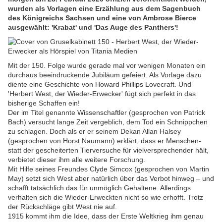
wurden als Vorlagen eine Erzählung aus dem Sagenbuch
des Königreichs Sachsen und eine von Ambrose Bierce
ausgewählt: 'Krabat' und 'Das Auge des Panthers'!
Mit der 150. Folge wurde gerade mal vor wenigen Monaten ein
durchaus beeindruckende Jubiläum gefeiert. Als Vorlage dazu
diente eine Geschichte von Howard Phillips Lovecraft. Und
'Herbert West, der Wieder-Erwecker' fügt sich perfekt in das
bisherige Schaffen ein!
Der im Titel genannte Wissenschaftler (gesprochen von Patrick
Bach) versucht lange Zeit vergeblich, dem Tod ein Schnippchen
zu schlagen. Doch als er er seinem Dekan Allan Halsey
(gesprochen von Horst Naumann) erklärt, dass er Menschen-
statt der gescheiterten Tierversuche für vielversprechender hält,
verbietet dieser ihm alle weitere Forschung.
Mit Hilfe seines Freundes Clyde Simcox (gesprochen von Martin
May) setzt sich West aber natürlich über das Verbot hinweg – und
schafft tatsächlich das für unmöglich Gehaltene. Allerdings
verhalten sich die Wieder-Erweckten nicht so wie erhofft. Trotz
der Rückschläge gibt West nie auf.
1915 kommt ihm die Idee, dass der Erste Weltkrieg ihm genau