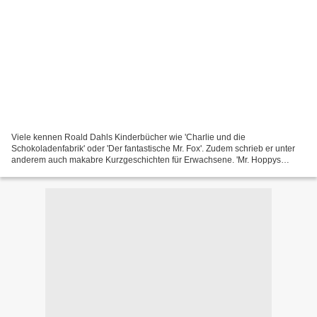
Viele kennen Roald Dahls Kinderbücher wie 'Charlie und die
Schokoladenfabrik' oder 'Der fantastische Mr. Fox'. Zudem schrieb er unter
anderem auch makabre Kurzgeschichten für Erwachsene. 'Mr. Hoppys
Geheimnis' ist allerdings ganz anders – eine ungewöhnliche...