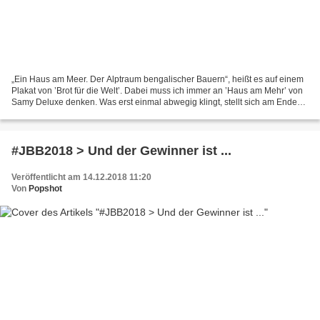
„Ein Haus am Meer. Der Alptraum bengalischer Bauern“, heißt es auf einem
Plakat von ’Brot für die Welt’. Dabei muss ich immer an ’Haus am Mehr’ von
Samy Deluxe denken. Was erst einmal abwegig klingt, stellt sich am Ende
aber als gar nicht so völlig aus...
#JBB2018 > Und der Gewinner ist ...
Veröffentlicht am 14.12.2018 11:20
Von
Popshot