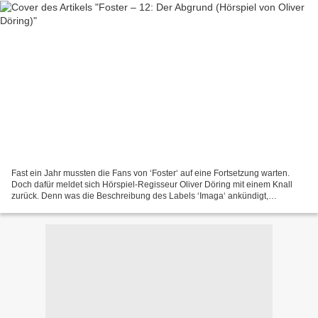
Fast ein Jahr mussten die Fans von ‘Foster‘ auf eine Fortsetzung warten.
Doch dafür meldet sich Hörspiel-Regisseur Oliver Döring mit einem Knall
zurück. Denn was die Beschreibung des Labels ‘Imaga‘ ankündigt,
bewahrheitet sich nämlich bei ‘Der Abgrund‘...