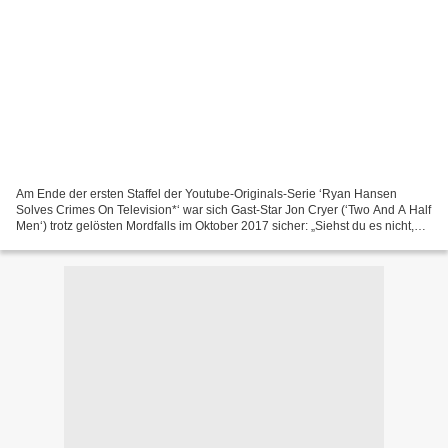
Am Ende der ersten Staffel der Youtube-Originals-Serie ‘Ryan Hansen
Solves Crimes On Television*‘ war sich Gast-Star Jon Cryer (‘Two And A Half
Men‘) trotz gelösten Mordfalls im Oktober 2017 sicher: „Siehst du es nicht,
Ryan? Du hast jetzt einen Erzfeind....