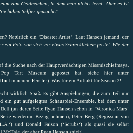
useum zum Geldmachen, in dem man nichts lernt. Aber es ist
 Sie haben Selfies gemacht.“
n? Natürlich ein ‘Disaster Artist‘! Laut Hansen jemand, der
er ein Foto von sich vor etwas Schrecklichem postet. Wie der
auf die Suche nach der Hauptverdächtigen Missmischiefmaya,
Pop Tart Museum gepostet hat, siehe hier unter
fnet in neuem Fenster). Was für ein Auftakt für Season 2!
cht wirklich Spaß. Es gibt Anspielungen, die zum Teil nur
 ein gut aufgelegtes Schauspiel-Ensemble, bei dem unter
n Bell (an deren Seite Ryan Hansen schon in ‘Veronica Mars‘
der Serie wiederum Bezug nehmen), Peter Berg (Regisseur von
L.A.‘) und Donald Faison (‘Scrubs‘) als quasi sie selbst
el McHale, der aber Ryan Hansen spielt!