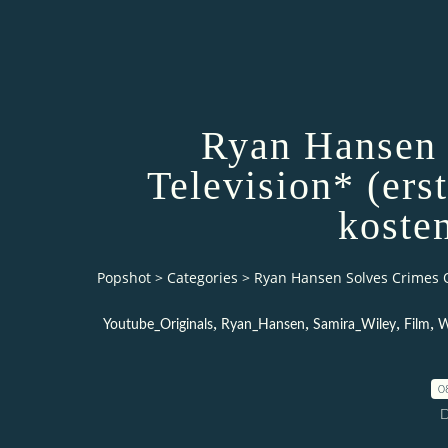
Ryan Hansen 
Television* (erst
koste
Popshot
>
Categories
>
Ryan Hansen Solves Crimes On
,
,
,
,
Youtube_Originals
Ryan_Hansen
Samira_Wiley
Film
W
0
D