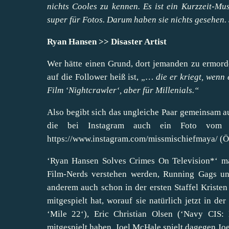
nichts Cooles zu kennen. Es ist ein Kurzzeit-M
super für Fotos. Darum haben sie nichts gesehen.
Ryan Hansen >> Disaster Artist
Wer hätte einen Grund, dort jemanden zu ermorde
auf die Follower heiß ist,
„… die er kriegt, wenn 
Film ‘Nightcrawler‘, aber für Millenials.“
Also begibt sich das ungleiche Paar gemeinsam 
die bei Instagram auch ein Foto vom 
https://www.instagram.com/missmischiefmaya/
(Öf
‘Ryan Hansen Solves Crimes On Television*‘ ma
Film-Nerds verstehen werden, Running Gags und
anderem auch schon in der ersten Staffel Kriste
mitgespielt hat, worauf sie natürlich jetzt in 
‘Mile 22‘), Eric Christian Olsen (‘Navy CIS: 
mitgespielt haben. Joel McHale spielt dagegen Jo