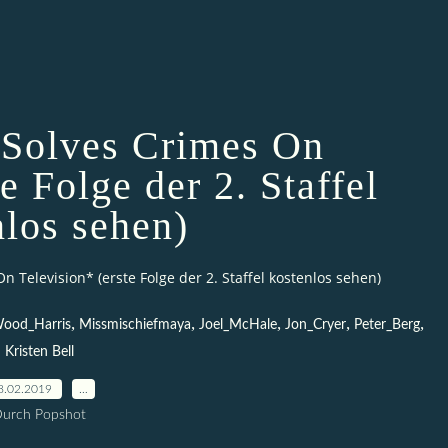
Solves Crimes On
e Folge der 2. Staffel
nlos sehen)
 Television* (erste Folge der 2. Staffel kostenlos sehen)
,
,
,
,
,
ood_Harris
Missmischiefmaya
Joel_McHale
Jon_Cryer
Peter_Berg
Kristen Bell
8.02.2019
…
urch Popshot