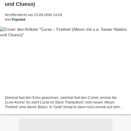
und Clueso)
Veröffentlicht am 23.09.2008 14:02
Von
Popshot
Zweimal fast den Echo gewonnen, zweimal fast den Comet, einmal die
1Live-Krone! So zieht Curse im Stück ’Fantastisch’ vom neuen Album
’Freiheit’ eine kleine Bilanz. In ’Gold’ bringt er dann noch einmal auf sehr
lustige Art und Weise auf den Punkt, was...