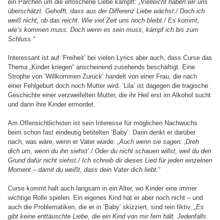
ein Pärchen um die erloschene Liebe kämpft:
„Vielleicht haben wir uns
überschätzt. Gehofft, dass aus der Differenz Liebe wächst./ Doch ich
weiß nicht, ob das reicht. Wie viel Zeit uns noch bleibt./ Es kommt,
wie’s kommen muss. Doch wenn es sein muss, kämpf ich bis zum
Schluss.“
Interessant ist auf ’Freiheit’ bei vielen Lyrics aber auch, dass Curse das
Thema „Kinder kriegen“ anscheinend zusehends beschäftigt. Eine
Strophe von ’Willkommen Zurück’ handelt von einer Frau, die nach
einer Fehlgeburt doch noch Mutter wird. ’Lila’ ist dagegen die tragische
Geschichte einer verzweifelten Mutter, die ihr Heil erst im Alkohol sucht
und dann ihre Kinder ermordet.
Am Offensichtlichsten ist sein Interesse für möglichen Nachwuchs
beim schon fast eindeutig betitelten ’Baby’. Darin denkt er darüber
nach, was wäre, wenn er Vater würde:
„Auch wenn sie sagen: ‚Dreh
dich um, wenn du ihn siehst’./ Oder du nicht schauen willst, weil du den
Grund dafür nicht siehst./ Ich schreib dir dieses Lied für jeden einzelnen
Moment – damit du weißt, dass dein Vater dich liebt.“
Curse kommt halt auch langsam in ein Alter, wo Kinder eine immer
wichtige Rolle spielen. Ein eigenes Kind hat er aber noch nicht – und
auch die Problematiken, die er in ’Baby’ skizziert, sind rein fiktiv.
„Es
gibt keine enttäuschte Liebe, die ein Kind von mir fern hält. Jedenfalls