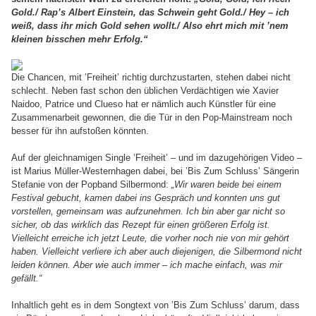
Gold./ Rap’s Albert Einstein, das Schwein geht Gold./ Hey – ich
weiß, dass ihr mich Gold sehen wollt./ Also ehrt mich mit ’nem
kleinen bisschen mehr Erfolg.“
Die Chancen, mit ’Freiheit’ richtig durchzustarten, stehen dabei nicht
schlecht. Neben fast schon den üblichen Verdächtigen wie Xavier
Naidoo, Patrice und Clueso hat er nämlich auch Künstler für eine
Zusammenarbeit gewonnen, die die Tür in den Pop-Mainstream noch
besser für ihn aufstoßen könnten.
Auf der gleichnamigen Single ’Freiheit’ – und im dazugehörigen Video –
ist Marius Müller-Westernhagen dabei, bei ’Bis Zum Schluss’ Sängerin
Stefanie von der Popband Silbermond:
„Wir waren beide bei einem
Festival gebucht, kamen dabei ins Gespräch und konnten uns gut
vorstellen, gemeinsam was aufzunehmen. Ich bin aber gar nicht so
sicher, ob das wirklich das Rezept für einen größeren Erfolg ist.
Vielleicht erreiche ich jetzt Leute, die vorher noch nie von mir gehört
haben. Vielleicht verliere ich aber auch diejenigen, die Silbermond nicht
leiden können. Aber wie auch immer – ich mache einfach, was mir
gefällt.“
Inhaltlich geht es in dem Songtext von ’Bis Zum Schluss’ darum, dass