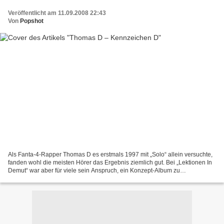
Veröffentlicht am 11.09.2008 22:43
Von
Popshot
Als Fanta-4-Rapper Thomas D es erstmals 1997 mit „Solo“ allein versuchte,
fanden wohl die meisten Hörer das Ergebnis ziemlich gut. Bei „Lektionen In
Demut“ war aber für viele sein Anspruch, ein Konzept-Album zu
präsentieren, anscheinend etwas zu hoch....