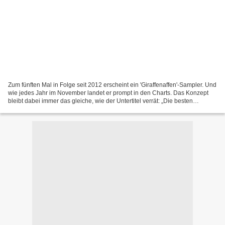
Zum fünften Mal in Folge seit 2012 erscheint ein 'Giraffenaffen'-Sampler. Und
wie jedes Jahr im November landet er prompt in den Charts. Das Konzept
bleibt dabei immer das gleiche, wie der Untertitel verrät: „Die besten
Kinderlieder in neuem Sound“. Und...