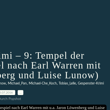
imi – 9: Tempel der
 nach Earl Warren mit
berg und Luise Lunow)
,
,
,
,
unow
Michael_Pan
Michael-Che_Koch
Tobias_Lelle
Gespenster-Krimi
5.07.2016
…
urch Popshot