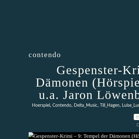
contendo
Gespenster-Kr
Dämonen (Hörspiel
u.a. Jaron Löwen
,
,
,
,
Hoerspiel
Contendo
Delta_Music
Till_Hagen
Luise_L
1
D