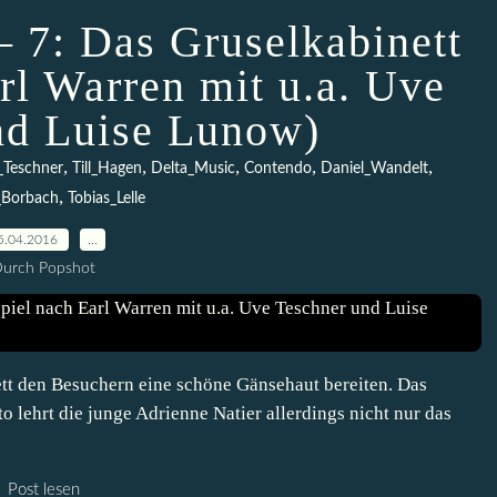
– 7: Das Gruselkabinett
rl Warren mit u.a. Uve
nd Luise Lunow)
,
,
,
,
,
_Teschner
Till_Hagen
Delta_Music
Contendo
Daniel_Wandelt
,
_Borbach
Tobias_Lelle
5.04.2016
…
urch Popshot
ett den Besuchern eine schöne Gänsehaut bereiten. Das
o lehrt die junge Adrienne Natier allerdings nicht nur das
Post lesen