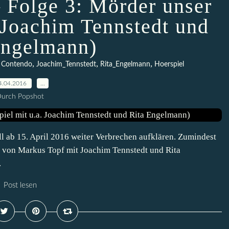
 Folge 3: Mörder unser
. Joachim Tennstedt und
Engelmann)
,
,
,
,
Contendo
Joachim_Tennstedt
Rita_Engelmann
Hoerspiel
4.04.2016
…
urch Popshot
ll ab 15. April 2016 weiter Verbrechen aufklären. Zumindest
he von Markus Topf mit Joachim Tennstedt und Rita
.
Post lesen