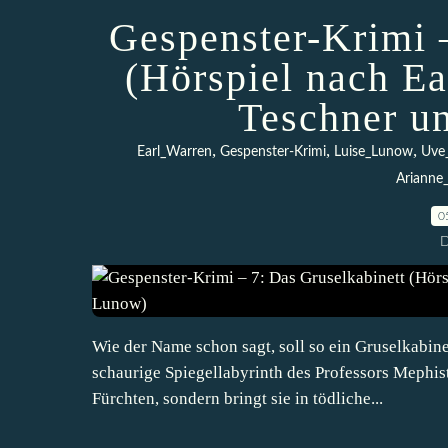
Gespenster-Krimi 
(Hörspiel nach Ea
Teschner u
,
,
,
Earl_Warren
Gespenster-Krimi
Luise_Lunow
Uve
Arianne
0
D
Wie der Name schon sagt, soll so ein Gruselkabin
schaurige Spiegellabyrinth des Professors Mephist
Fürchten, sondern bringt sie in tödliche...