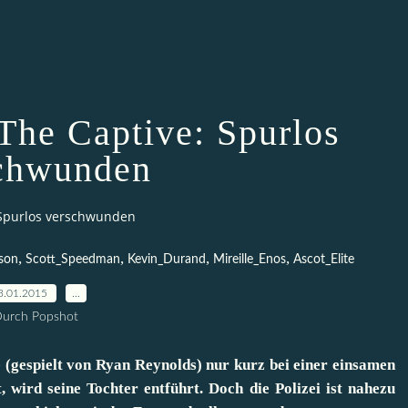
he Captive: Spurlos
chwunden
 Spurlos verschwunden
,
,
,
,
son
Scott_Speedman
Kevin_Durand
Mireille_Enos
Ascot_Elite
3.01.2015
…
urch Popshot
gespielt von Ryan Reynolds) nur kurz bei einer einsamen
, wird seine Tochter entführt. Doch die Polizei ist nahezu