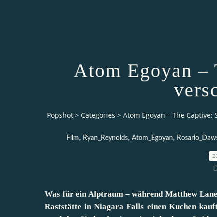
Atom Egoyan – T
vers
Popshot
>
Categories
>
Atom Egoyan – The Captive:
,
,
,
Film
Ryan_Reynolds
Atom_Egoyan
Rosario_Daw
2
D
Was für ein Alptraum – während Matthew Lane (
Raststätte in Niagara Falls einen Kuchen kauft