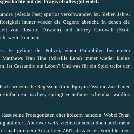
geschichte mit der Frage, ob alles gut endet.
ssandra (Alexia Fast) spurlos verschwunden ist. Sieben Jahre,
flosigkeit immer wieder die Gegend absucht. In denen die
pielt von Rosario Dawson) und Jeffrey Cornwall (Scott
icht weiterkommen.
es: Es gelingt der Polizei, einen Pädophilen bei einem
et Matthews Frau Tina (Mireille Enos) immer wieder kleine
n. Ist Cassandra am Leben? Und was für ein Spiel treibt der
adisch-armenische Regisseur Atom Egoyan lässt die Zuschauer
zu einfach zu machen, springt er anfangs scheinbar wahllos
d lässt seine Protagonisten eher hölzern handeln. Wobei Ryan
ng abliefert. Aber wer weiß, vielleicht steckt doch auch mehr
ß es mal in einem Artikel der
ZEIT
, dass er als Vorbilder den