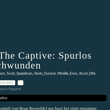
he Captive: Spurlos
chwunden
,
,
,
,
son
Scott_Speedman
Kevin_Durand
Mireille_Enos
Ascot_Elite
3.01.2015
…
urch Popshot
spielt von Ryan Reynolds) nur kurz bei einer einsamen