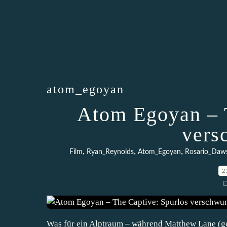
atom_egoyan
Atom Egoyan – T
vers
,
,
,
Film
Ryan_Reynolds
Atom_Egoyan
Rosario_Daw
2
D
Was für ein Alptraum – während Matthew Lane (ge