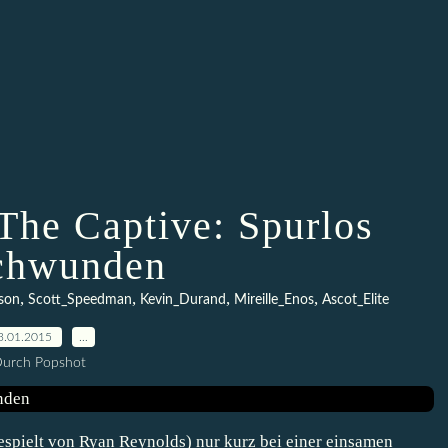
he Captive: Spurlos
chwunden
,
,
,
,
son
Scott_Speedman
Kevin_Durand
Mireille_Enos
Ascot_Elite
3.01.2015
…
urch Popshot
spielt von Ryan Reynolds) nur kurz bei einer einsamen