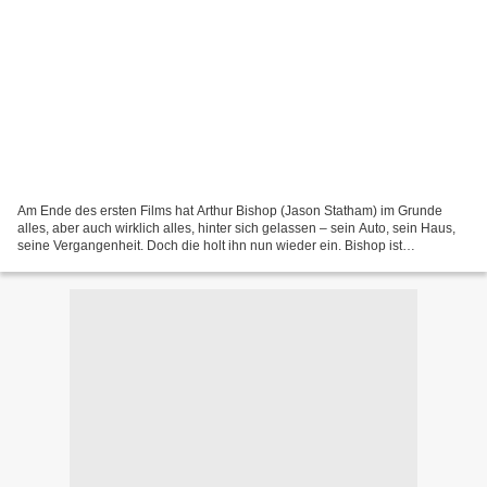
Am Ende des ersten Films hat Arthur Bishop (Jason Statham) im Grunde
alles, aber auch wirklich alles, hinter sich gelassen – sein Auto, sein Haus,
seine Vergangenheit. Doch die holt ihn nun wieder ein. Bishop ist
„Mechaniker“. Im ersten Teil fragt er...