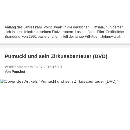
Anfang des Jahres kam ’Point Break’ in die deutschen Filmsäle, nun darf er
sich in den Heimkinos seinen Platz erobern. Lose auf dem Film ’Gefährliche
Brandung’ von 1991 basierend, ermittelt der junge FBI-Agent Johnny Utah
(Luke Bracey) gegen eine Gruppe...
Pumuckl und sein Zirkusabenteuer (DVD)
Veröffentlicht am 08.07.2016 16:19
Von
Popshot