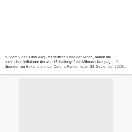
Mit dem Video 'Final Akcji', zu deutsch 'Ende der Aktion', haben die
polnischen Initiatoren der #hot16challenge2 die Mitmach-Kampagne für
Spenden zur Bekämpfung der Corona-Pandemie am 28. September 2020
offiziell beendet. Die gute Nachricht: Sie war ein...