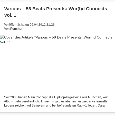
Various – 58 Beats Presents: Wor(l)d Connects
Vol. 1
Veröffentlicht am 09.04.2012 21:26
Von
Popshot
Seit 2005 haben Main Concept, die HipHop-Urgesteine aus München, kein
Album mehr veröffentlicht. Immerhin gab es aber immer wieder vereinzelte
Lebenszeichen auf Samplern und bei befreundeten Rap-Kollegen. Daran
ändert nun ’Wor(l)d Connects’ nun zwar auch...