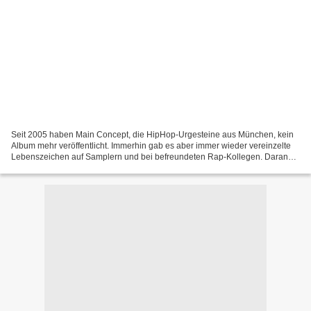
Seit 2005 haben Main Concept, die HipHop-Urgesteine aus München, kein
Album mehr veröffentlicht. Immerhin gab es aber immer wieder vereinzelte
Lebenszeichen auf Samplern und bei befreundeten Rap-Kollegen. Daran
ändert nun ’Wor(l)d Connects’ nun zwar auch...