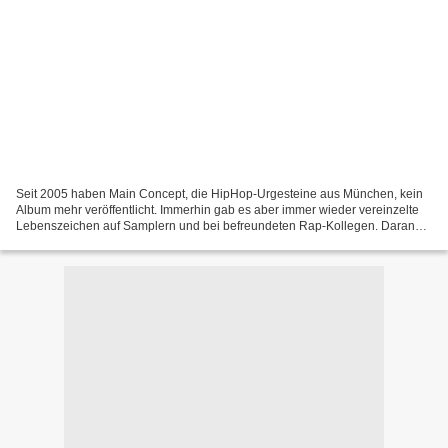
Seit 2005 haben Main Concept, die HipHop-Urgesteine aus München, kein
Album mehr veröffentlicht. Immerhin gab es aber immer wieder vereinzelte
Lebenszeichen auf Samplern und bei befreundeten Rap-Kollegen. Daran
ändert nun ’Wor(l)d Connects’ nun zwar auch...