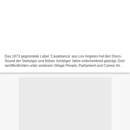
Das 1973 gegründete Label ’Casablanca’ aus Los Angeles hat den Disco-
Sound der Siebziger und frühen Achtziger Jahre entscheidend geprägt. Dort
veröffentlichten unter anderem Village People, Parliament und Cameo ihre
Hits. Als das Münchener Label ’Gomma’...