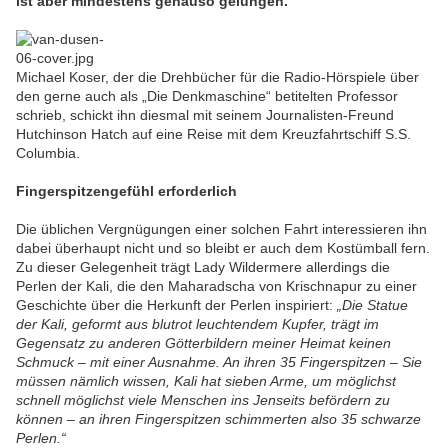
ist aber mindestens genauso gelungen.
Michael Koser, der die Drehbücher für die Radio-Hörspiele über
den gerne auch als „Die Denkmaschine“ betitelten Professor
schrieb, schickt ihn diesmal mit seinem Journalisten-Freund
Hutchinson Hatch auf eine Reise mit dem Kreuzfahrtschiff S.S.
Columbia.
Fingerspitzengefühl erforderlich
Die üblichen Vergnügungen einer solchen Fahrt interessieren ihn
dabei überhaupt nicht und so bleibt er auch dem Kostümball fern.
Zu dieser Gelegenheit trägt Lady Wildermere allerdings die
Perlen der Kali, die den Maharadscha von Krischnapur zu einer
Geschichte über die Herkunft der Perlen inspiriert:
„Die Statue
der Kali, geformt aus blutrot leuchtendem Kupfer, trägt im
Gegensatz zu anderen Götterbildern meiner Heimat keinen
Schmuck – mit einer Ausnahme. An ihren 35 Fingerspitzen – Sie
müssen nämlich wissen, Kali hat sieben Arme, um möglichst
schnell möglichst viele Menschen ins Jenseits befördern zu
können – an ihren Fingerspitzen schimmerten also 35 schwarze
Perlen.“