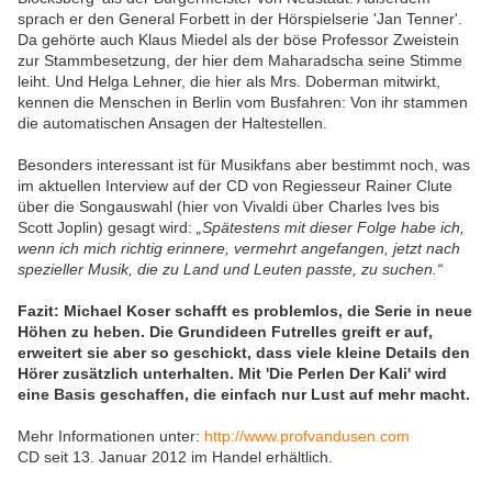
sprach er den General Forbett in der Hörspielserie 'Jan Tenner'.
Da gehörte auch Klaus Miedel als der böse Professor Zweistein
zur Stammbesetzung, der hier dem Maharadscha seine Stimme
leiht. Und Helga Lehner, die hier als Mrs. Doberman mitwirkt,
kennen die Menschen in Berlin vom Busfahren: Von ihr stammen
die automatischen Ansagen der Haltestellen.
Besonders interessant ist für Musikfans aber bestimmt noch, was
im aktuellen Interview auf der CD von Regiesseur Rainer Clute
über die Songauswahl (hier von Vivaldi über Charles Ives bis
Scott Joplin) gesagt wird:
„Spätestens mit dieser Folge habe ich,
wenn ich mich richtig erinnere, vermehrt angefangen, jetzt nach
spezieller Musik, die zu Land und Leuten passte, zu suchen.“
Fazit: Michael Koser schafft es problemlos, die Serie in neue
Höhen zu heben. Die Grundideen Futrelles greift er auf,
erweitert sie aber so geschickt, dass viele kleine Details den
Hörer zusätzlich unterhalten. Mit 'Die Perlen Der Kali' wird
eine Basis geschaffen, die einfach nur Lust auf mehr macht.
Mehr Informationen unter:
http://www.profvandusen.com
CD seit 13. Januar 2012 im Handel erhältlich.