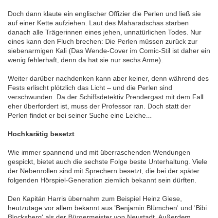
Doch dann klaute ein englischer Offizier die Perlen und ließ sie
auf einer Kette aufziehen. Laut des Maharadschas starben
danach alle Trägerinnen eines jehen, unnatürlichen Todes. Nur
eines kann den Fluch brechen: Die Perlen müssen zurück zur
siebenarmigen Kali (Das Wende-Cover im Comic-Stil ist daher ein
wenig fehlerhaft, denn da hat sie nur sechs Arme).
Weiter darüber nachdenken kann aber keiner, denn während des
Fests erlischt plötzlich das Licht – und die Perlen sind
verschwunden. Da der Schiffsdetektiv Prendergast mit dem Fall
eher überfordert ist, muss der Professor ran. Doch statt der
Perlen findet er bei seiner Suche eine Leiche...
Hochkarätig besetzt
Wie immer spannend und mit überraschenden Wendungen
gespickt, bietet auch die sechste Folge beste Unterhaltung. Viele
der Nebenrollen sind mit Sprechern besetzt, die bei der später
folgenden Hörspiel-Generation ziemlich bekannt sein dürften.
Den Kapitän Harris übernahm zum Beispiel Heinz Giese,
heutzutage vor allem bekannt aus 'Benjamin Blümchen' und 'Bibi
Blocksberg' als der Bürgermeister von Neustadt. Außerdem