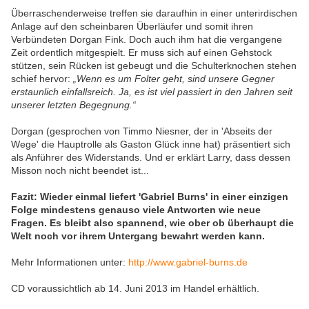
Überraschenderweise treffen sie daraufhin in einer unterirdischen
Anlage auf den scheinbaren Überläufer und somit ihren
Verbündeten Dorgan Fink. Doch auch ihm hat die vergangene
Zeit ordentlich mitgespielt. Er muss sich auf einen Gehstock
stützen, sein Rücken ist gebeugt und die Schulterknochen stehen
schief hervor:
„Wenn es um Folter geht, sind unsere Gegner
erstaunlich einfallsreich. Ja, es ist viel passiert in den Jahren seit
unserer letzten Begegnung.“
Dorgan (gesprochen von Timmo Niesner, der in 'Abseits der
Wege' die Hauptrolle als Gaston Glück inne hat) präsentiert sich
als Anführer des Widerstands. Und er erklärt Larry, dass dessen
Misson noch nicht beendet ist...
Fazit: Wieder einmal liefert 'Gabriel Burns' in einer einzigen
Folge mindestens genauso viele Antworten wie neue
Fragen. Es bleibt also spannend, wie ober ob überhaupt die
Welt noch vor ihrem Untergang bewahrt werden kann.
Mehr Informationen unter:
http://www.gabriel-burns.de
CD voraussichtlich ab 14. Juni 2013 im Handel erhältlich.