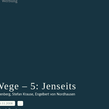
Werbung
Wege – 5: Jenseits
,
,
senberg
Stefan Krause
Engelbert von Nordhausen
6.11.2008
…