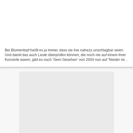
Bei Blumentopf heißt es ja immer, dass sie live nahezu unschlagbar seien.
Und damit das auch Leute überprüfen können, die noch nie auf einem ihrer
Konzerte waren, gibt es nach ’Gern Gesehen’ von 2004 nun auf ’Nieder mit
der GbR Live’ einen aktuellen Show-Mitschnitt....