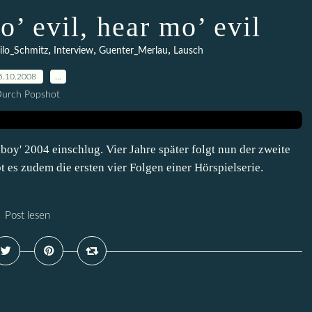
’ evil, hear mo’ evil
,
,
,
ilo_Schmitz
Interview
Guenter_Merlau
Lausch
5.10.2008
…
urch Popshot
oy' 2004 einschlug. Vier Jahre später folgt nun der zweite
t es zudem die ersten vier Folgen einer Hörspielserie.
Post lesen