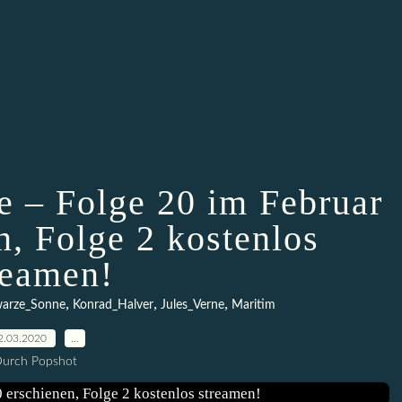
e – Folge 20 im Februar
n, Folge 2 kostenlos
reamen!
,
,
,
warze_Sonne
Konrad_Halver
Jules_Verne
Maritim
2.03.2020
…
urch Popshot