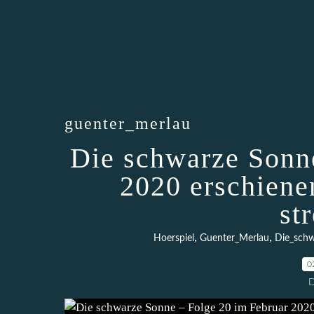
guenter_merlau
Die schwarze Sonn
2020 erschiene
st
,
,
Hoerspiel
Guenter_Merlau
Die_sch
0
D