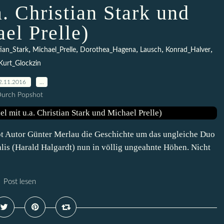
a. Christian Stark und
el Prelle)
,
,
,
,
,
tian_Stark
Michael_Prelle
Dorothea_Hagena
Lausch
Konrad_Halver
Kurt_Glockzin
2.11.2016
…
urch Popshot
bt Autor Günter Merlau die Geschichte um das ungleiche Duo
lis (Harald Halgardt) nun in völlig ungeahnte Höhen. Nicht
Post lesen