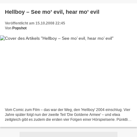
Hellboy – See mo’ evil, hear mo’ evil
Veröffentlicht am 15.10.2008 22:45
Von
Popshot
Vom Comic zum Film – das war der Weg, den 'Hellboy' 2004 einschlug. Vier
Jahre später folgt nun der zweite Teil 'Die Goldene Armee' – und etwa
zeitgleich gibt es zudem die ersten vier Folgen einer Hörspielserie. Pünktlich
vor Helloween öffnet also die...