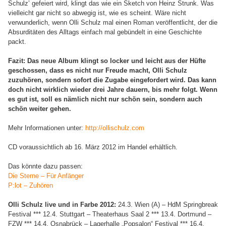
Schulz’ gefeiert wird, klingt das wie ein Sketch von Heinz Strunk. Was
vielleicht gar nicht so abwegig ist, wie es scheint. Wäre nicht
verwunderlich, wenn Olli Schulz mal einen Roman veröffentlicht, der die
Absurditäten des Alltags einfach mal gebündelt in eine Geschichte
packt.
Fazit: Das neue Album klingt so locker und leicht aus der Hüfte
geschossen, dass es nicht nur Freude macht, Olli Schulz
zuzuhören, sondern sofort die Zugabe eingefordert wird. Das kann
doch nicht wirklich wieder drei Jahre dauern, bis mehr folgt. Wenn
es gut ist, soll es nämlich nicht nur schön sein, sondern auch
schön weiter gehen.
Mehr Informationen unter:
http://ollischulz.com
CD voraussichtlich ab 16. März 2012 im Handel erhältlich.
Das könnte dazu passen:
Die Sterne – Für Anfänger
P:lot – Zuhören
Olli Schulz live und in Farbe 2012:
24.3. Wien (A) – HdM Springbreak
Festival *** 12.4. Stuttgart – Theaterhaus Saal 2 *** 13.4. Dortmund –
FZW *** 14.4. Osnabrück – Lagerhalle „Popsalon“ Festival *** 16.4.