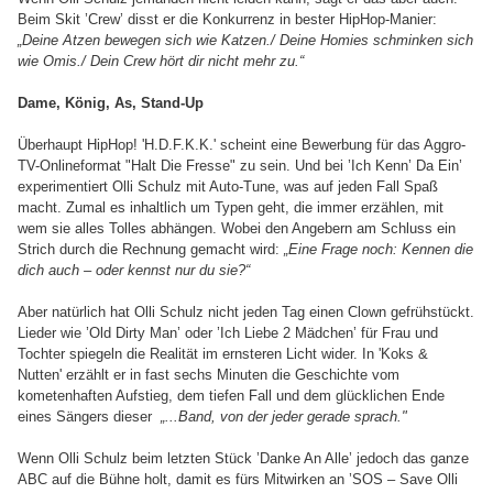
Beim Skit ’Crew’ disst er die Konkurrenz in bester HipHop-Manier:
„Deine Atzen bewegen sich wie Katzen./ Deine Homies schminken sich
wie Omis./ Dein Crew hört dir nicht mehr zu.“
Dame, König, As, Stand-Up
Überhaupt HipHop! 'H.D.F.K.K.' scheint eine Bewerbung für das Aggro-
TV-Onlineformat "Halt Die Fresse" zu sein. Und bei ’Ich Kenn’ Da Ein’
experimentiert Olli Schulz mit Auto-Tune, was auf jeden Fall Spaß
macht. Zumal es inhaltlich um Typen geht, die immer erzählen, mit
wem sie alles Tolles abhängen. Wobei den Angebern am Schluss ein
Strich durch die Rechnung gemacht wird:
„Eine Frage noch: Kennen die
dich auch – oder kennst nur du sie?“
Aber natürlich hat Olli Schulz nicht jeden Tag einen Clown gefrühstückt.
Lieder wie ’Old Dirty Man’ oder ’Ich Liebe 2 Mädchen’ für Frau und
Tochter spiegeln die Realität im ernsteren Licht wider. In 'Koks &
Nutten' erzählt er in fast sechs Minuten die Geschichte vom
kometenhaften Aufstieg, dem tiefen Fall und dem glücklichen Ende
eines Sängers dieser
„
...Band, von der jeder gerade sprach."
Wenn Olli Schulz beim letzten Stück ’Danke An Alle’ jedoch das ganze
ABC auf die Bühne holt, damit es fürs Mitwirken an ’SOS – Save Olli