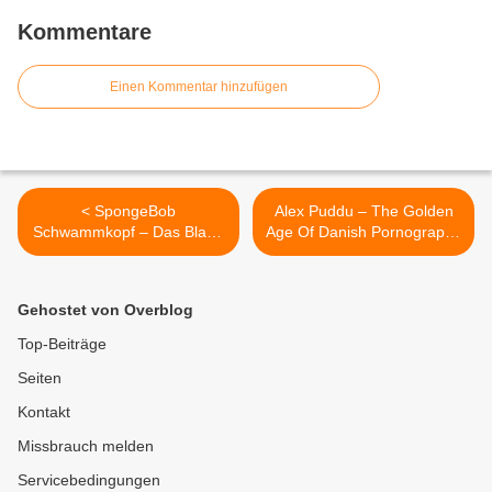
Kommentare
Einen Kommentar hinzufügen
< SpongeBob
Alex Puddu – The Golden
Schwammkopf – Das Blaue
Age Of Danish Pornography
Album (mit Songs von u.a.
(Soundtrack) >
Culcha Candela und Hurts)
Gehostet von Overblog
Top-Beiträge
Seiten
Kontakt
Missbrauch melden
Servicebedingungen