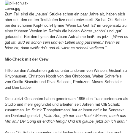
Zum Teil sind die „neuen“ Stücke schon ein paar Jahre alt, haben sich
aber seit den ersten Testläufen live noch entwickelt. So hat Olli Schulz
bei der schönen Kopf-hoch-Hymne ’Wenn Es Gut Ist’ im Gegensatz zu
einer früheren Version im Refrain die beiden Wörter „schön“ und „gut“
getauscht. Bei den Lyrics der Album-Aufnahme heißt es jetzt:
„Wenn es
gut ist, wird es schön sein und ein Leben lang passieren./ Wenn es
böse ist, dann weißt du's und du wirst es schnell verlieren.“
Mic-Check mit der Crew
Hilfe bei den Aufnahmen gab es unter anderem von Winson, Gisbert zu
Knyphausen, Christoph Noodt von den Ohrbooten, Walter Schreifels
von Gorilla Biscuits und Rival Schools, Produzent Moses Schneider
und Ben Lauber.
Die zuletzt Genannten haben gemeinsam 1996 den Transporterraum als
Studio und mehr gegründet und arbeiten seit Jahren mit Olli Schulz
zusammen. Im Stück ’Phosphormann’ hat er ihnen dafür im Songtext
ein Denkmal gesetzt:
„Hallo Ben, gib mir ’nen Beat./ Moses, mach das
Mic an./ Der Song ist endlich fertig./ Und ich glaube, jetzt bin ich dran.“
Wenn Olli Schulz jemanden nicht leiden kann, sagt er das aber auch.