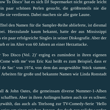
ow To Disco’ hat es sich DJ Supermarket nicht gerade leicht
in paar schönen Perlen gesucht, die größtenteils nie die
 sie verdienen. Dabei machen sie alle gute Laune.
Titel den Namen für die Sampler-Reihe ablieferte, ist diesmal
i. Hierzulande kaum bekannt, hatte der aus Mississippi
in paar erfolgreiche Singles in seiner Diskografie. Aber der
arb er im Alter von 60 Jahren an einer Herzattacke.
 Too Disco (Vol. 2)’ erging es zumindest in ihren eigenen
 ’Come with me’ von Eric Kaz heißt es zum Beispiel, dass er
ul de Sac’ von 1974, von dem das ausgewählte Stück stammt.
n Arbeiten für große und bekannte Namen wie Linda Ronstadt
 Hall & John Oates, die gemeinsam diverse Nummer-1-Alben
 schafften. Aber in ihren Anfängen hatten auch sie es schwer.
ewählt, das auch als Titelsong zur TV-Comedy-Serie ’Hello