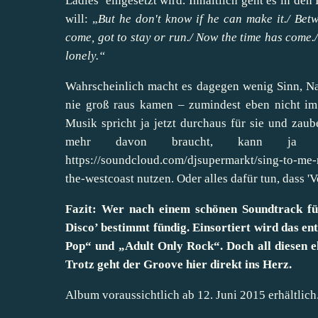
Ladies’ eingesetzt wird. Inhaltlich geht es in de
will: „
But he don't know if he can make it./ Bet
come, got to stay or run./ Now the time has come.
lonely.“
Wahrscheinlich macht es dagegen wenig Sinn, N
nie groß raus kamen – zumindest eben nicht im 
Musik spricht ja jetzt durchaus für sie und zau
mehr davon braucht, kann ja 
https://soundcloud.com/djsupermarkt/sing-to-me-
the-westcoast
nutzen. Oder alles dafür tun, dass '
Fazit: Wer nach einem schönen Soundtrack f
Disco’ bestimmt fündig. Einsortiert wird das en
Pop“ und „Adult Only Rock“. Doch all diesen 
Trotz geht der Groove hier direkt ins Herz.
Album voraussichtlich ab 12. Juni 2015 erhältlich