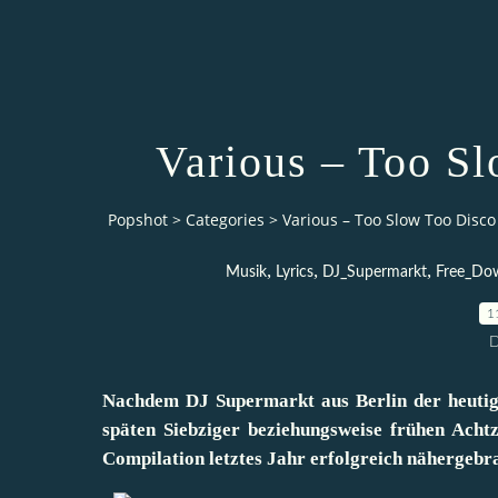
Various – Too Sl
Popshot
>
Categories
>
Various – Too Slow Too Disco 
,
,
,
Musik
Lyrics
DJ_Supermarkt
Free_Do
1
D
Nachdem DJ Supermarkt aus Berlin der heutig
späten Siebziger beziehungsweise frühen Achtz
Compilation letztes Jahr erfolgreich nähergebra