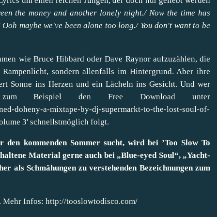
n Lyrics um einen reichen Jungen, der doch nur geliebt werden
ween the money and another lonely night./ Now the time has
/ Ooh maybe we've been alone too long./ You don't want to be
amen wie Bruce Hibbard oder Dave Raynor aufzuzählen, die
Rampenlicht, sondern allenfalls im Hintergrund. Aber ihre
bert Sonne ins Herzen und ein Lächeln ins Gesicht. Und wer
zum Beispiel den Free Download unter
ned-doheny-a-mixtape-by-dj-supermarkt-to-the-lost-soul-of-
Volume 3' schnellstmöglich folgt.
ür den kommenden Sommer sucht, wird bei ’Too Slow To
thaltene Material gerne auch bei „Blue-eyed Soul“, „Yacht-
eher als Schmähungen zu verstehenden Bezeichnungen zum
. Mehr Infos:
http://tooslowtodisco.com/