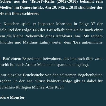
Scheer aus der 'Tatort'-Reihe (2002-2010) bekannt sein
a Medien' im Dauereinsatz. Am 29. März 2019 sind unter der
le mit ihm erschienen.
 Kutscher' spielt er Inspector Morrison in Folge 37 der
ele. Bei der Folge 145 der 'Gruselkabinett'-Reihe nach einer
m die kleine Nebenrolle eines Archivars inne. Mit seinem
urkholder und Matthias Lühn) weiter, dem 'Das unheimliche
ott Pan' einem Experiment beiwohnen, das ihn auch über zwei
Geschichte nach Arthur Machen ist spannend angelegt.
n nur einzelne Bruchstücke von den seltsamen Begebenheiten
eben. In der 144. 'Gruselkabinett'-Folge gibt es dabei für
 Sprecher-Kollegen Michael-Che Koch.
ndere Monster