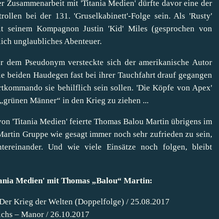
r Zusammenarbeit mit 'Titania Medien' dürfte davor eine der
ollen bei der 131. 'Gruselkabinett'-Folge sein. Als 'Rusty'
t seinem Kompagnon Justin 'Kid' Miles (gesprochen von
ich unglaubliches Abenteuer.
er dem Pseudonym versteckte sich der amerikanische Autor
e beiden Haudegen fast bei ihrer Tauchfahrt drauf gegangen
rtkommando sie behilflich sein sollen. 'Die Köpfe von Apex'
„grünen Männer“ in den Krieg zu ziehen ...
von 'Titania Medien' feierte Thomas Balou Martin übrigens im
Martin Gruppe wie gesagt immer noch sehr zufrieden zu sein,
tereinander. Und wie viele Einsätze noch folgen, bleibt
Titania Medien' mit Thomas „Balou“ Martin:
 Der Krieg der Welten (Doppelfolge) / 25.08.2017
ichs – Manor / 26.10.2017