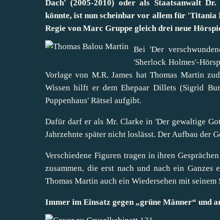
Dach' (2005-2010) oder als Staatsanwalt Dr. 
könnte, ist nun scheinbar vor allem für 'Titani
Regie von Marc Gruppe gleich drei neue Hörspie
Bei 'Der verschwundene
'Sherlock Holmes'-Hörspi
Vorlage von M.R. James hat Thomas Martin zude
Wissen hilft er dem Ehepaar Dillets (Sigrid B
Puppenhaus' Rätsel aufgibt.
Dafür darf er als Mr. Clarke in 'Der gewaltige G
Jahrzehnte später nicht loslässt. Der Aufbau der 
Verschiedene Figuren tragen in ihren Gespräche
zusammen, die erst nach und nach ein Ganzes erg
Thomas Martin auch ein Wiedersehen mit seinem
Immer im Einsatz gegen „grüne Männer“ und a