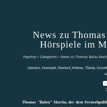
News zu Thomas 
Hörspiele im M
Popshot
>
Categories
>
News zu Thomas Balou Martin
,
,
,
,
Literatur
Hoerspiel
Sherlock_Holmes
Titania
Grusel
M
0
D
Thomas "Balou" Martin, der dem Fernsehpubl