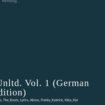
Werbung
Unltd. Vol. 1 (German
dition)
,
,
,
,
,
e
The_Roots
Lyrics
Abroo
Franky_Kubrick
Kitty_Kat