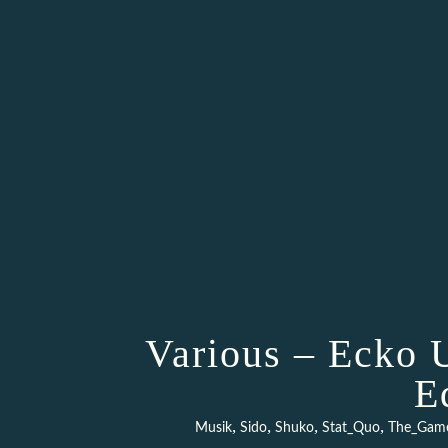
Various – Ecko 
E
,
,
,
,
Musik
Sido
Shuko
Stat_Quo
The_Gam