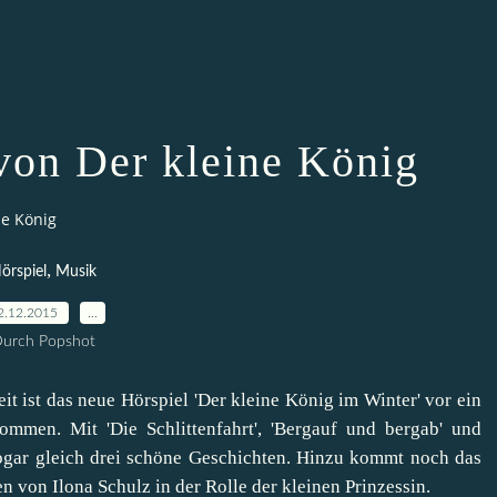
von Der kleine König
ne König
,
örspiel
Musik
2.12.2015
…
urch Popshot
 ist das neue Hörspiel 'Der kleine König im Winter' vor ein
mmen. Mit 'Die Schlittenfahrt', 'Bergauf und bergab' und
 sogar gleich drei schöne Geschichten. Hinzu kommt noch das
en von Ilona Schulz in der Rolle der kleinen Prinzessin.