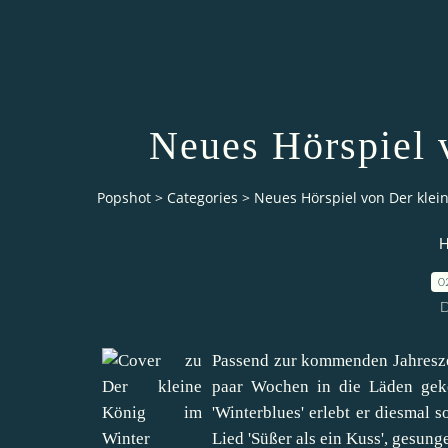
Neues Hörspiel 
Popshot
>
Categories
>
Neues Hörspiel von Der klei
H
0
D
Passend zur kommenden Jahreszeit
paar Wochen in die Läden geko
'Winterblues' erlebt er diesmal
Lied 'Süßer als ein Kuss', gesung