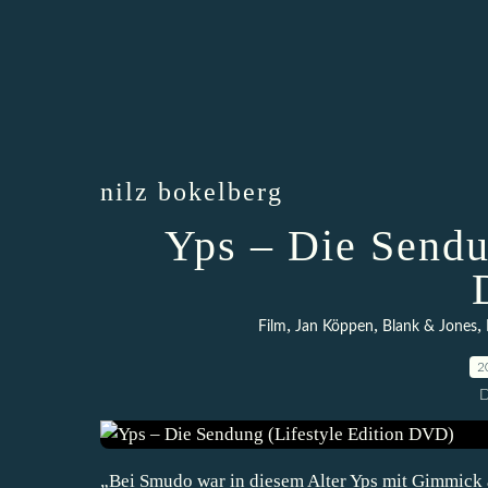
nilz bokelberg
Yps – Die Sendu
,
,
,
Film
Jan Köppen
Blank & Jones
2
D
„Bei Smudo war in diesem Alter Yps mit Gimmick ak