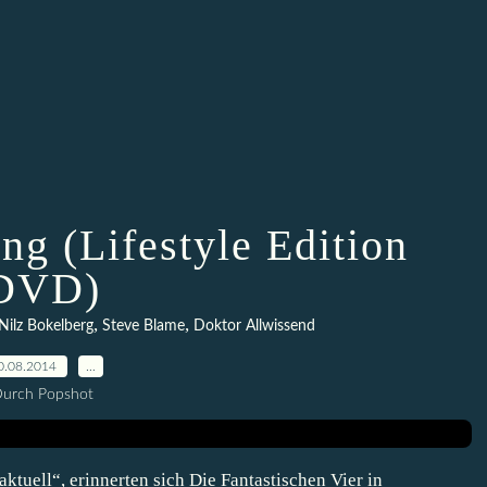
ng (Lifestyle Edition
DVD)
,
,
Nilz Bokelberg
Steve Blame
Doktor Allwissend
0.08.2014
…
urch Popshot
tuell“, erinnerten sich Die Fantastischen Vier in