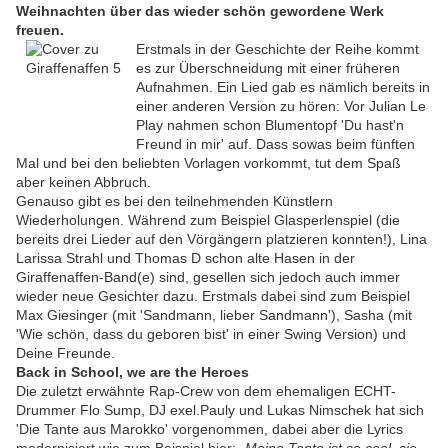
Weihnachten über das wieder schön gewordene Werk
freuen.
Erstmals in der Geschichte der Reihe kommt
es zur Überschneidung mit einer früheren
Aufnahmen. Ein Lied gab es nämlich bereits in
einer anderen Version zu hören: Vor Julian Le
Play nahmen schon Blumentopf 'Du hast'n
Freund in mir' auf. Dass sowas beim fünften
Mal und bei den beliebten Vorlagen vorkommt, tut dem Spaß
aber keinen Abbruch.
Genauso gibt es bei den teilnehmenden Künstlern
Wiederholungen. Während zum Beispiel Glasperlenspiel (die
bereits drei Lieder auf den Vörgängern platzieren konnten!), Lina
Larissa Strahl und Thomas D schon alte Hasen in der
Giraffenaffen-Band(e) sind, gesellen sich jedoch auch immer
wieder neue Gesichter dazu. Erstmals dabei sind zum Beispiel
Max Giesinger (mit 'Sandmann, lieber Sandmann'), Sasha (mit
'Wie schön, dass du geboren bist' in einer Swing Version) und
Deine Freunde
.
Back in School, we are the Heroes
Die zuletzt erwähnte Rap-Crew von dem ehemaligen ECHT-
Drummer Flo Sump, DJ exel.Pauly und Lukas Nimschek hat sich
'Die Tante aus Marokko' vorgenommen, dabei aber die Lyrics