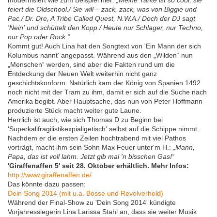
modernisiert wie zum Beispiel hier:
„Meine Tante ist so cool, sie
feiert die Oldschool./ Sie will – zack, zack, was von Biggie und
Pac./ Dr. Dre, A Tribe Called Quest, N.W.A./ Doch der DJ sagt
'Nein' und schüttelt den Kopp./ Heute nur Schlager, nur Techno,
nur Pop oder Rock.“
Kommt gut! Auch Lina hat den Songtext von 'Ein Mann der sich
Kolumbus nannt' angepasst. Während aus den „Wilden“ nun
„Menschen“ werden, sind aber die Fakten rund um die
Entdeckung der Neuen Welt weiterhin nicht ganz
geschichtskonform. Natürlich kam der König von Spanien 1492
noch nicht mit der Tram zu ihm, damit er sich auf die Suche nach
Amerika begibt. Aber Hauptsache, das nun von Peter Hoffmann
produzierte Stück macht weiter gute Laune.
Herrlich ist auch, wie sich Thomas D zu Beginn bei
'Superkalifragilistikexpialigetisch' selbst auf die Schippe nimmt.
Nachdem er die ersten Zeilen hochtrabend mit viel Pathos
vorträgt, macht ihm sein Sohn Max Feuer unter'm H.:
„Mann,
Papa, das ist voll lahm. Jetzt gib mal 'n bisschen Gas!“
'Giraffenaffen 5' seit 28. Oktober erhältlich. Mehr Infos:
http://www.giraffenaffen.de/
Das könnte dazu passen:
Dein Song 2014 (mit u.a. Bosse und Revolverheld)
Während der Final-Show zu 'Dein Song 2014' kündigte
Vorjahressiegerin Lina Larissa Stahl an, dass sie weiter Musik