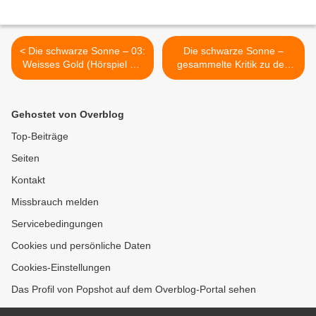
< Die schwarze Sonne – 03:
Die schwarze Sonne –
Weisses Gold (Hörspiel mit
gesammelte Kritik zu den
u.a. Christian Stark und
Folgen 4 bis 6 (Box II) >
Michael Prelle)
Gehostet von Overblog
Top-Beiträge
Seiten
Kontakt
Missbrauch melden
Servicebedingungen
Cookies und persönliche Daten
Cookies-Einstellungen
Das Profil von Popshot auf dem Overblog-Portal sehen