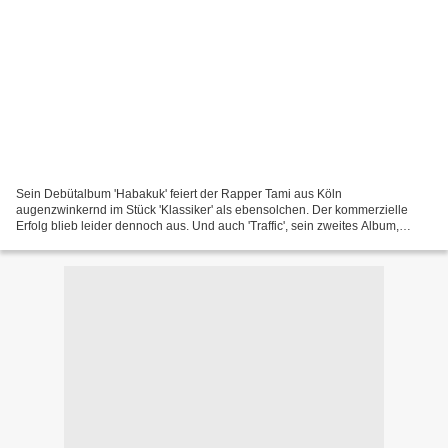
Sein Debütalbum 'Habakuk' feiert der Rapper Tami aus Köln
augenzwinkernd im Stück 'Klassiker' als ebensolchen. Der kommerzielle
Erfolg blieb leider dennoch aus. Und auch 'Traffic', sein zweites Album,
schaffte es wieder nicht in die offiziellen Deutschen...