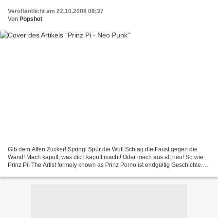
Veröffentlicht am 22.10.2008 08:37
Von
Popshot
Gib dem Affen Zucker! Spring! Spür die Wut! Schlag die Faust gegen die
Wand! Mach kaputt, was dich kaputt macht! Oder mach aus alt neu! So wie
Prinz Pi! The Artist formely known as Prinz Porno ist endgültig Geschichte.
Zumindest ist es nicht mehr nötig,...