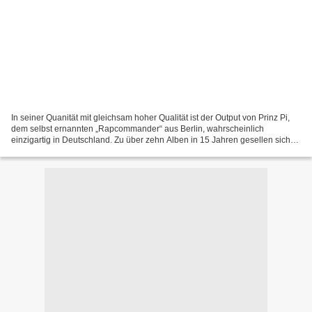
In seiner Quanität mit gleichsam hoher Qualität ist der Output von Prinz Pi,
dem selbst ernannten „Rapcommander“ aus Berlin, wahrscheinlich
einzigartig in Deutschland. Zu über zehn Alben in 15 Jahren gesellen sich
unzählige weitere Veröffentlichungen....