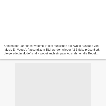
Kein halbes Jahr nach ‘Volume 1’ folgt nun schon die zweite Ausgabe von
’Music En Vogue’. Passend zum Titel werden wieder 42 Stücke präsentiert,
die gerade „in Mode“ sind – wobei auch ein paar Ausnahmen die Regel
bestätigen. Daran, dass zum Beispiel ’Wie...