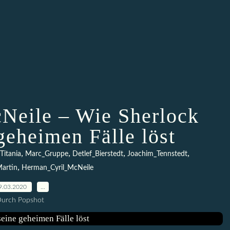
Neile – Wie Sherlock
geheimen Fälle löst
,
,
,
,
Titania
Marc_Gruppe
Detlef_Bierstedt
Joachim_Tennstedt
,
artin
Herman_Cyril_McNeile
9.03.2020
…
urch Popshot