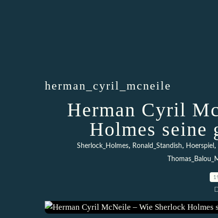
herman_cyril_mcneile
Herman Cyril Mc
Holmes seine 
,
,
,
Sherlock_Holmes
Ronald_Standish
Hoerspiel
Thomas_Balou_M
1
D