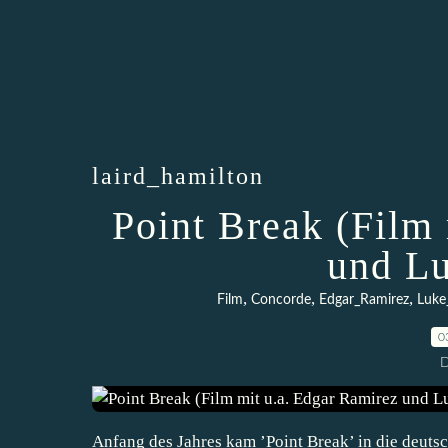
laird_hamilton
Point Break (Film
und Lu
,
,
,
Film
Concorde
Edgar_Ramirez
Luke
0
D
Anfang des Jahres kam ’Point Break’ in die deutsc