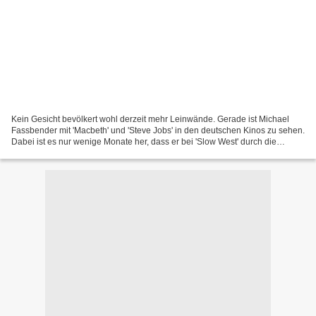
Kein Gesicht bevölkert wohl derzeit mehr Leinwände. Gerade ist Michael
Fassbender mit 'Macbeth' und 'Steve Jobs' in den deutschen Kinos zu sehen.
Dabei ist es nur wenige Monate her, dass er bei 'Slow West' durch die
amerikanische Prärie zog. Wer das auf...