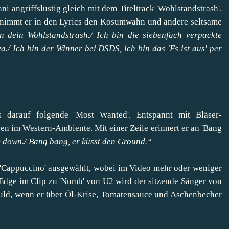
i angriffslustig gleich mit dem Titeltrack 'Wohlstandstrash'.
 nimmt er in den Lyrics den Kosumwahn und andere seltsame
n dein Wohlstandstrash./ Ich bin die siebenfach verpackte
/ Ich bin der Winner bei DSDS, ich bin das 'Es ist aus' per
 darauf folgende 'Most Wanted'. Entspannt mit Bläser-
en im Western-Ambiente. Mit einer Zeile erinnert er an 'Bang
 down./ Bang bang, er küsst den Ground.“
 'Cappuccino' ausgewählt, wobei im Video mehr oder weniger
 Edge im Clip zu 'Numb' von U2 wird der sitzende Sänger von
huld, wenn er über Öl-Krise, Tomatensauce und Aschenbecher