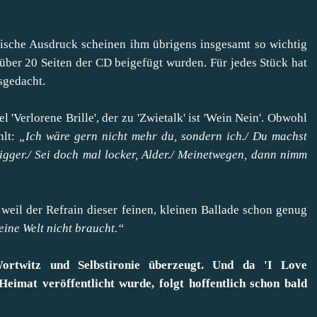
rische Ausdruck scheinen ihm übrigens insgesamt so wichtig
s über 20 Seiten der CD beigefügt wurden. Für jedes Stück hat
sgedacht.
l 'Verlorene Brille', der zu 'Zwietalk' ist 'Wein Nein'. Obwohl
hlt:
„Ich wäre gern nicht mehr du, sondern ich./ Du machst
igger./ Sei doch mal locker, Alder./ Meinetwegen, dann nimm
ht, weil der Refrain dieser feinen, kleinen Ballade schon genug
eine Welt nicht braucht.“
Wortwitz und Selbstironie überzeugt. Und da 'I Love
Heimat veröffentlicht wurde, folgt hoffentlich schon bald