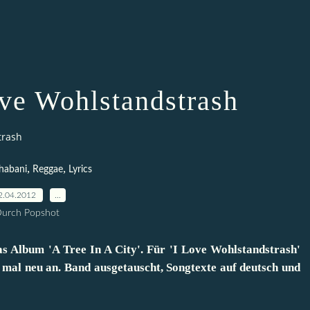
ove Wohlstandstrash
trash
,
,
habani
Reggae
Lyrics
2.04.2012
…
urch Popshot
as Album 'A Tree In A City'. Für 'I Love Wohlstandstrash'
 mal neu an. Band ausgetauscht, Songtexte auf deutsch und